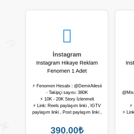
İnstagram
Instagram Hikaye Reklam
Ins
Fenomen 1 Adet
⚡ Fenomen Hesabı : @DemirAilesii
- Takipçi sayısı: 380K
@Miss
⚡ 10K - 20K Story İzlenmeli
⚡ Link: Reels paylaşım linki , IGTV
⚡ 
paylaşım linki , Post paylaşım linki ,
⚡ Link
Profil paylaşım linki
paylaş
⚡ Fenomen hesap girdiğiniz linki
390.00₺
hikayesine ekler ve profilinizi
⚡ Fe