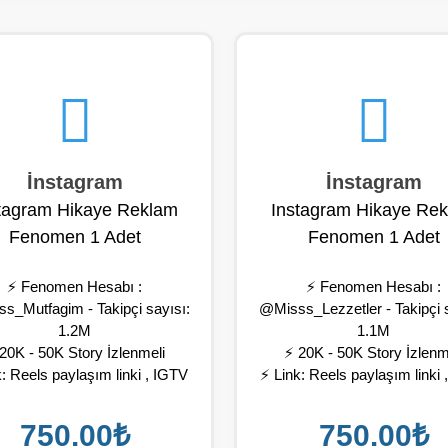
İnstagram
İnstagram
tagram Hikaye Reklam
Instagram Hikaye Re
Fenomen 1 Adet
Fenomen 1 Adet
⚡ Fenomen Hesabı :
⚡ Fenomen Hesabı :
s_Mutfagim - Takipçi sayısı:
@Misss_Lezzetler - Takipçi s
1.2M
1.1M
20K - 50K Story İzlenmeli
⚡ 20K - 50K Story İzlenm
: Reels paylaşım linki , IGTV
⚡ Link: Reels paylaşım linki
ım linki , Post paylaşım linki ,
paylaşım linki , Post paylaşım 
Profil paylaşım linki
Profil paylaşım linki
750.00₺
750.00₺
nomen hesap girdiğiniz linki
⚡ Fenomen hesap girdiğiniz 