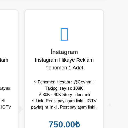
İnstagram
klam
Instagram Hikaye Reklam
Fenomen 1 Adet
⚡ Fenomen Hesabı : @Ceynmi -
ayısı:
Takipçi sayısı: 108K
⚡ 30K - 40K Story İzlenmeli
eli
⚡ Link: Reels paylaşım linki , IGTV
 , IGTV
paylaşım linki , Post paylaşım linki ,
linki ,
Profil paylaşım linki
⚡ Fenomen hesap girdiğiniz linki
750.00₺
linki
hikayesine ekler ve profilinizi