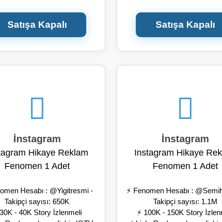
ayesine ekler ve profilinizi
hikayesine ekler ve profili
etler olumlu bir yorumla sizi
etiketler olumlu bir yorumla
Satışa Kapalı
Satışa Kapalı
paylaşır.
paylaşır.
lam hikayede silinene kadar
⚡ Reklam hikayede silinene
durur (24 saat)
durur (24 saat)
hmini Başlama süresi : 0-24
⚡ Tahmini Başlama süresi :
saat
saat
aşım yapılacak profilin etiketi
⚡ Paylaşım yapılacak profilin 
ve gizliliği açık olmalıdır.
ve gizliliği açık olmalıdır
daa ,bahis gibi +18 hesaplar
⚡ İddaa ,bahis gibi +18 hes
sinlikle iptal edilir reklam
kesinlikle iptal edilir rek
yapılmaz.
yapılmaz.
İnstagram
İnstagram
izmet hesabınızın etkileşimini
⚡ Bu hizmet hesabınızın etkil
il ziyaretini ve takipçisini doğal
, profil ziyaretini ve takipçisin
tagram Hikaye Reklam
Instagram Hikaye Re
ik reklamla yükseltmektedir.
organik reklamla yükseltmek
Fenomen 1 Adet
Fenomen 1 Adet
00 - 03:00 Arası Canlı Destek
☎️ 10:00 - 03:00 Arası Canlı
omen Hesabı : @Yigitresmi -
⚡ Fenomen Hesabı : @SemihV
Takipçi sayısı: 650K
Takipçi sayısı: 1.1M
30K - 40K Story İzlenmeli
⚡ 100K - 150K Story İzlen