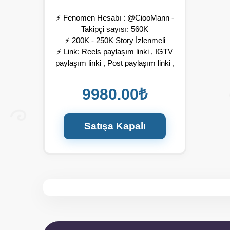
⚡ Fenomen Hesabı : @CiooMann -
Takipçi sayısı: 560K
⚡ 200K - 250K Story İzlenmeli
⚡ Link: Reels paylaşım linki , IGTV
paylaşım linki , Post paylaşım linki ,
Profil paylaşım linki
⚡ Fenomen hesap girdiğiniz linki
9980.00₺
hikayesine ekler ve profilinizi
etiketler olumlu bir yorumla sizi
paylaşır.
Satışa Kapalı
⚡ Reklam hikayede silinene kadar
durur (24 saat)
⚡ Tahmini Başlama süresi : 0-24
saat
⚡ Paylaşım yapılacak profilin etiketi
ve gizliliği açık olmalıdır.
⚡ İddaa ,bahis gibi +18 hesaplar
kesinlikle iptal edilir reklam
yapılmaz.