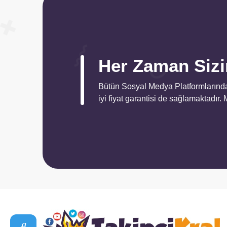
⚡ Bu hizmet hesabınızın etkileşimini
, profil ziyaretini ve takipçisini doğal
organik reklamla yükseltmektedir.
☎️ 10:00 - 03:00 Arası Canlı Destek
Her Zaman Sizin
Bütün Sosyal Medya Platformlarında
iyi fiyat garantisi de sağlamaktadır.