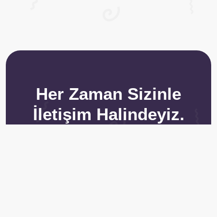
Her Zaman Sizinle
İletişim Halindeyiz.
Bütün Sosyal Medya Platformlarında profesyonel
hizmet sunma konusunda sizlere en iyi hizmeti veren
Takipçikral aynı zamanda sizlere en iyi fiyat garantisi
de sağlamaktadır. Müşteri hizmetlerimiz 7/24
çalışmaktadır.