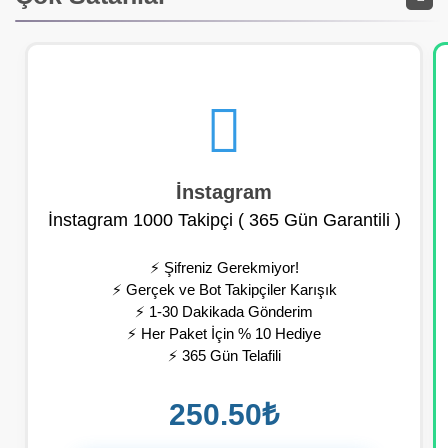
İnstagram
İnstagram 1000 Takipçi ( 365 Gün Garantili )
⚡ Şifreniz Gerekmiyor!
⚡ Gerçek ve Bot Takipçiler Karışık
⚡ 1-30 Dakikada Gönderim
⚡ Her Paket İçin % 10 Hediye
⚡ 365 Gün Telafili
☎️ 7/24 Canlı Destek
250.50₺